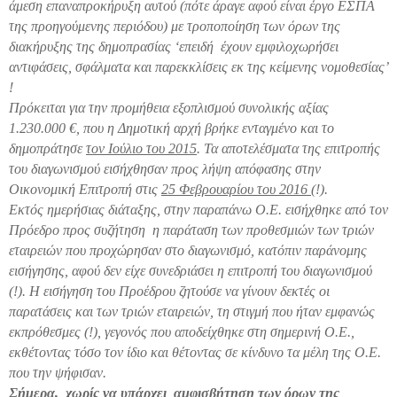
άμεση επαναπροκήρυξη αυτού (πότε άραγε αφού είναι έργο ΕΣΠΑ
της προηγούμενης περιόδου) με τροποποίηση των όρων της
διακήρυξης της δημοπρασίας ‘επειδή έχουν εμφιλοχωρήσει
αντιφάσεις, σφάλματα και παρεκκλίσεις εκ της κείμενης νομοθεσίας’
!
Πρόκειται για την προμήθεια εξοπλισμού συνολικής αξίας
1.230.000 €, που η Δημοτική αρχή βρήκε ενταγμένο και το
δημοπράτησε
τον Ιούλιο του 2015
. Τα αποτελέσματα της επιτροπής
του διαγωνισμού εισήχθησαν προς λήψη απόφασης στην
Οικονομική Επιτροπή στις
25 Φεβρουαρίου του 2016
(!).
Εκτός ημερήσιας διάταξης, στην παραπάνω Ο.Ε. εισήχθηκε από τον
Πρόεδρο προς συζήτηση η παράταση των προθεσμιών των τριών
εταιρειών που προχώρησαν στο διαγωνισμό, κατόπιν παράνομης
εισήγησης, αφού δεν είχε συνεδριάσει η επιτροπή του διαγωνισμού
(!). Η εισήγηση του Προέδρου ζητούσε να γίνουν δεκτές οι
παρατάσεις και των τριών εταιρειών, τη στιγμή που ήταν εμφανώς
εκπρόθεσμες (!), γεγονός που αποδείχθηκε στη σημερινή Ο.Ε.,
εκθέτοντας τόσο τον ίδιο και θέτοντας σε κίνδυνο τα μέλη της Ο.Ε.
που την ψήφισαν.
Σήμερα, χωρίς να υπάρχει αμφισβήτηση των όρων της